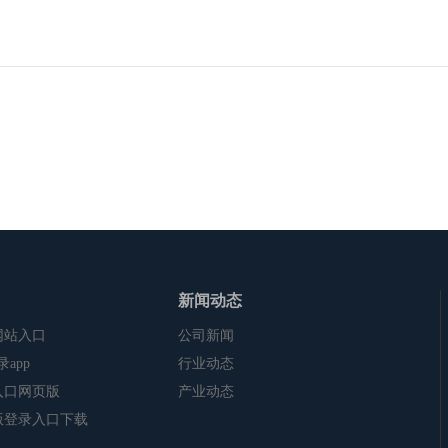
新闻动态
网站入口
公司新闻
app
行业动态
入口网页版
产业动态
版登录入口下载