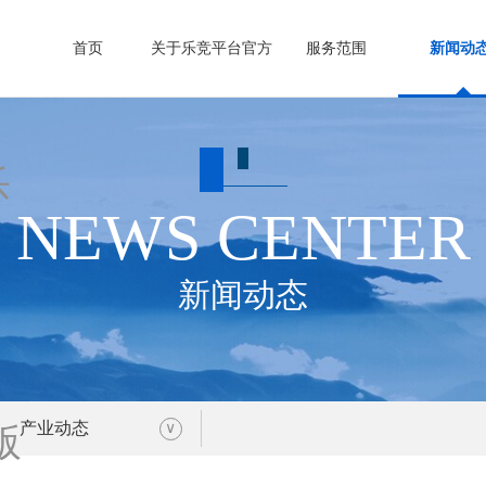
首页
关于乐竞平台官方
服务范围
新闻动
网站入口
乐
NEWS CENTER
新闻动态
产业动态
版