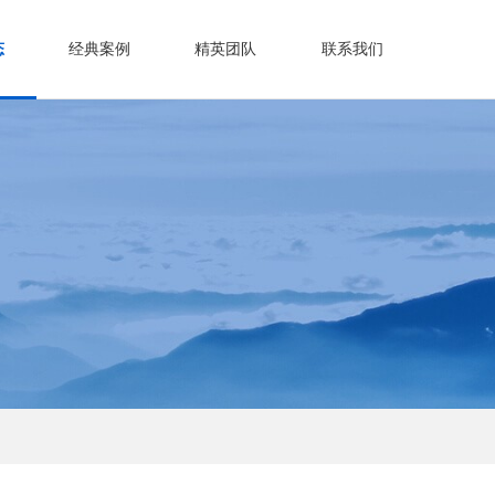
态
经典案例
精英团队
联系我们