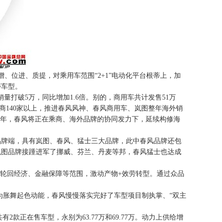
、位进、质提，对乘用车范围“2+1”电动化平台根蒂上，加
蒂车型。
销量打破5万，同比增加1.6倍。别的，商用车共计发售51万
销商140家以上，推进春风风神、春风商用车、岚图整年海外销
一年，春风将正在乘商、海外品牌的协同发力下，延续构修海
牌端，具有岚图、春风、猛士三大品牌，此中春风品牌还包
岚图品牌接踵进军了挪威、芬兰、丹麦等邦，春风猛士也达成
轮回经济、金融保障等范围，激动产物+效劳转型。通过众品
为胀舞起色动能，春风慢慢落实完好了车型项目制执掌、“双主
2款正在售车型，永别为63.77万和69.77万。动力上供给增