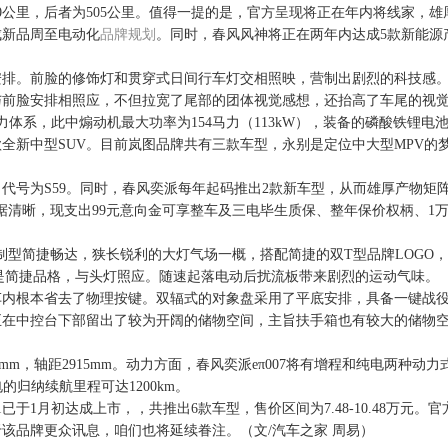
00公里，后者为505公里。值得一提的是，官方呈现将正在年内将线家，
新品周至电动化
品牌规划
。同时，春风风神将正在两年内达成5款新能源
排。前脸的修饰灯和贯穿式日间行车灯交相照映，营制出剧烈的科技感。
脸安排相照应，不但拉宽了尾部的团体视觉感想，还抬高了车尾的视觉
化动力体系，此中煽动机最大功率为154马力（113kW），装备的磷酸铁锂
中型SUV。目前岚图品牌共有三款车型，永别是定位中大型MPV的梦思
号为S59。同时，春风奕派每年起码推出2款新车型，从而雄厚产物矩
上市。据清晰，现支出99元意向金可享整车及三电毕生质保、整年保价权柄、1
制型简捷畅达，狭长锐利的大灯气场一概，搭配简捷的双T型品牌LOGO
旧是简捷品格，与头灯照应。随速起落电动后扰流板带来剧烈的运动气味。
根本省去了物理按键。双辐式的对象盘采用了平底安排，具备一键战役
在中控台下部留出了较为开阔的储物空间，主旨扶手箱也有较大的储物空
60mm，轴距2915mm。动力方面，春风奕派eπ007将有增程和纯电两种
满电的归纳续航里程可达1200km。
1月初达成上市，，共推出6款车型，售价区间为7.48-10.48万元
该品牌更众讯息，咱们也将延续眷注。（文/汽车之家 周易）