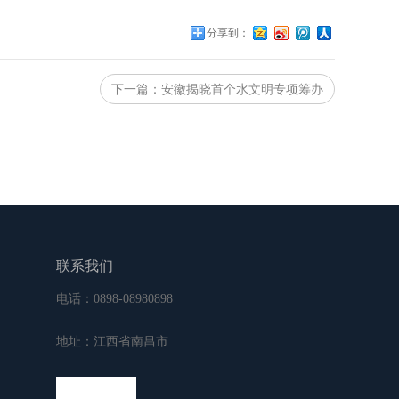
分享到：
下一篇
：安徽揭晓首个水文明专项筹办
联系我们
电话：0898-08980898
地址：江西省南昌市