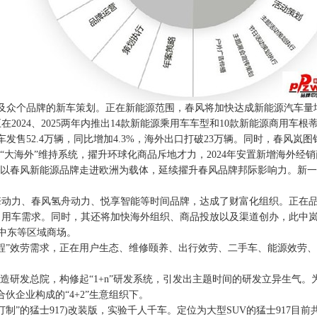
果以及众个品牌的新车策划。正在新能源范围，春风将加快达成新能源汽车量增
024、2025两年内推出14款新能源乘用车车型和10款新能源商用车根
发售52.4万辆，同比增加4.3%，海外出口打破23万辆。同时，春风岚图
“大海外”维持系统，擢升环球化商品斥地才力，2024年安置新增海外经
，以春风新能源品牌走进欧洲为载体，延续擢升春风品牌邦际影响力。新
力、春风氢舟动力、悦享智能等时间品牌，达成了财富化组织。正在品
、用车需求。同时，其还将加快海外组织、商品投放以及渠道创办，此中
中东等区域商场。
”效劳需求，正在用户生态、维修颐养、出行效劳、二手车、能源效劳、
研发总院，构修起“1+n”研发系统，引发出主题时间的研发立异生气。
伙企业构成的“4+2”生意组织下。
的猛士917)改装版，实验千人千车。定位为大型SUV的猛士917目前共有